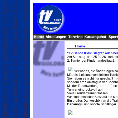
Home
"TV Dance Kids" siegten auch bei
Am Samstag, den 25.04.26 startete
2. Turnier der Kinderlandesliga 2.
Ziel war es, die Änderungen sa
Mädels: Leistung vom letzten Turni
Sie haben es nicht nur geschafft ih
sondern am Samstag in der Sporthal
Mit der Traumwertung 1-1-1-1-1 sc
Turnier eindrucksvoll ab!
Viele Freudentränen flossen.
Wir sind unfassbar Stolz auf die Mä
Ein großes Dankeschön an die Tra
Dabanoglu
und
Nicole Schillinger