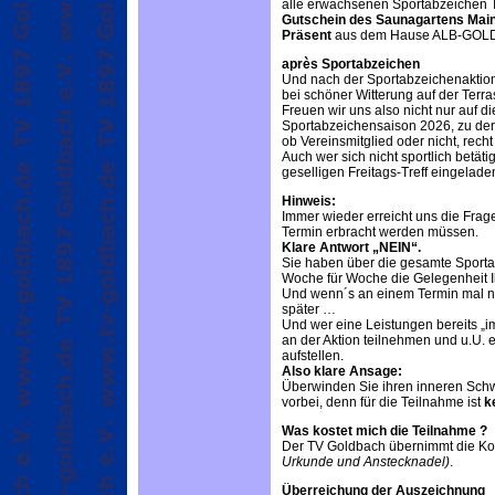
alle erwachsenen Sportabzeichen 
Gutschein des Saunagartens Mai
Präsent
aus dem Hause ALB-GOL
après Sportabzeichen
Und nach der Sportabzeichenaktion 
bei schöner Witterung auf der Terra
Freuen wir uns also nicht nur auf 
Sportabzeichensaison 2026, zu der 
ob Vereinsmitglied oder nicht, recht
Auch wer sich nicht sportlich betät
geselligen Freitags-Treff eingelade
Hinweis:
Immer wieder erreicht uns die Fra
Termin erbracht werden müssen.
Klare Antwort „NEIN“.
Sie haben über die gesamte Sporta
Woche für Woche die Gelegenheit I
Und wenn´s an einem Termin mal nic
später …
Und wer eine Leistungen bereits „im
an der Aktion teilnehmen und u.U.
aufstellen.
Also klare Ansage:
Überwinden Sie ihren inneren Sc
vorbei, denn für die Teilnahme ist
k
Was kostet mich die Teilnahme ?
Der TV Goldbach übernimmt die Kos
Urkunde und Anstecknadel)
.
Überreichung der Auszeichnung