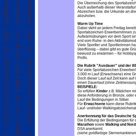
Die Überreichung des Sportabzeic
Auch außerhalb dieser Veranstaltung
Abzeichen bzw. die Urkunde an dive
abzuholen.
Warm Up Time
Dabei steht an jedem Freitag berei
Sportabzeichen Erwerbern/innen z
Aufwärmübungen vor dem Sport sin
erst vom Ruhe- in den Aktivitätsmo
Viele Sportler und Sportlerinnen h
überflüssig – dabei gibt es gute Gr
bewusst zu erwärmen – für Hobbysp
Profis.
Die Rubrik "Ausdauer" und der 8
Für viele Sportabzeichen Erwerber/i
3.000 m Lauf (Erwachsene) eine Gr
Doch dieser Lauf auf Zeit kann au
einen Dauerlauf
(ohne Zeitmessung
BEISPIELE:
So erfüllen
Kinder
z.B. Mädchen mit
diese Anforderung in Bronze, oder 
Lauf die Bedingungen in Silber.
Für
Erwachsene
kann diese Rubrik 
Lauf- und/oder Walkingabzeichenakt
Anerkennung für das Deutsche S
Die Erfüllung der Bedingungen für
Marathon
sowie
Walking und Nord
DSA anerkannt.
(siehe goldfarbige Sternemarkieru