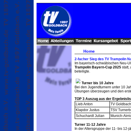
Home
2-facher Sieg des TV Trampolin
Im bayerisch-schwäbischen Neu-Ul
Trampolin Bayern-Cup 2025
statt,
beteiligte.
Turner bis 10 Jahre
Bei den Jugendturnern unter 10 Ja
Übungen überzeugen und den erste
TOP 3 Auszug aus der Ergebnislis
Lieb Anton
TV Goldbac
Klapdor Justus
TSV Turner
Schuchardt Julian
Munich-Airri
Turner 11-12 Jahre
In der Altersgruppe der 11- bis 12