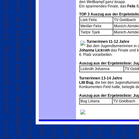
den Wettkampf ganz knapp.
Ein spannendes Finale, das
Felix
f
TOP 3 Auszug aus der Ergebnislis
Lieb Felix
TV Goldbach
Weißer Felix
Munich-Airride
Tietze Tjark
Munich-Airride
Turnerinnen 11-12 Jahre
Bei den Jugendturnerinnen in d
Johanna Lickroth
das Finale und k
6. Platz vorarbeiten.
Auszug aus der Ergebnisliste: Ju
Lickroth Johanna
TV Gold
Turnerinnen 13-14 Jahre
Lilli Bug
, die bei den Jugendturner
Konkurrenten-Feld hatte, belegte de
Auszug aus der Ergebnisliste: Ju
Bug Liliana
TV Goldbach